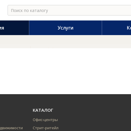
ия
Услуги
К
КАТАЛОГ
Офис-центры
едвижимости
Стрит-ритейл